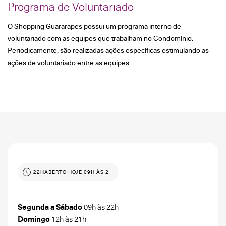
Programa de Voluntariado
O Shopping Guararapes possui um programa interno de
voluntariado com as equipes que trabalham no Condomínio.
Periodicamente, são realizadas ações específicas estimulando as
ações de voluntariado entre as equipes.
09H ÀS 22H
ABERTO HOJE 09H ÀS 22H
Segunda a Sábado
09h às 22h
Domingo
12h às 21h