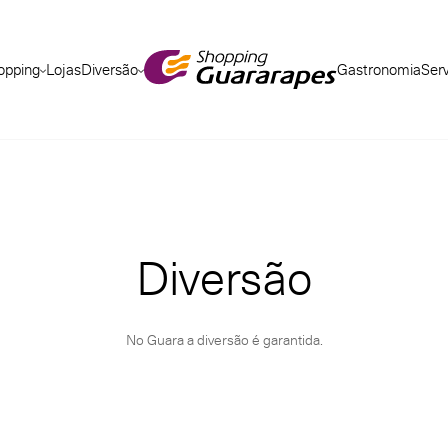
opping
Lojas
Diversão
Gastronomia
Ser
Diversão
No Guara a diversão é garantida.