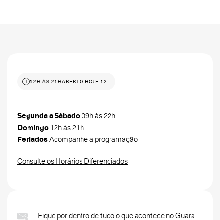
RTO HOJE 12H ÀS 21H
ABERTO HOJE 12H ÀS 21H
Segunda a Sábado
09h às 22h
Domingo
12h às 21h
Feriados
Acompanhe a programação
Consulte os Horários Diferenciados
Fique por dentro de tudo o que acontece no Guara.