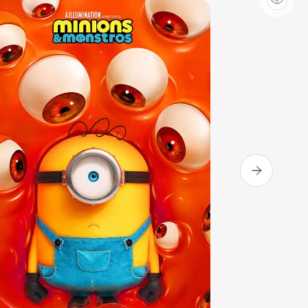
Sala 3
13:50
Sala 3
16:10
DUB