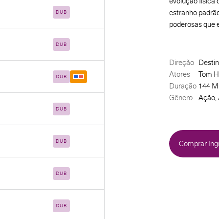
evolução física
estranho padrã
DUB
poderosas que e
DUB
Direção
Destin
Atores
Tom Ho
DUB
Duração
144 M
Gênero
Ação, 
DUB
DUB
Comprar Ing
DUB
DUB