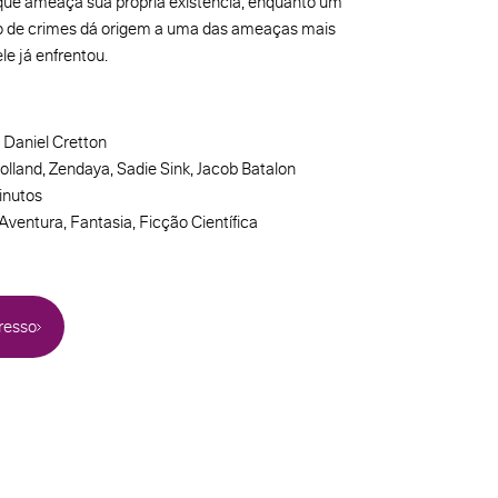
 que ameaça sua própria existência, enquanto um
o de crimes dá origem a uma das ameaças mais
le já enfrentou.
 Daniel Cretton
lland, Zendaya, Sadie Sink, Jacob Batalon
inutos
Aventura, Fantasia, Ficção Científica
resso