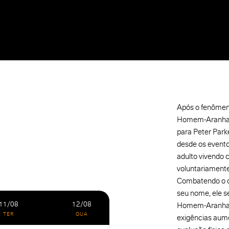
Após o fenômen
Homem-Aranha: 
para Peter Par
desde os evento
adulto vivendo
voluntariament
Combatendo o c
seu nome, ele s
11/08
12/08
Homem-Aranha e
TER
QUA
exigências aum