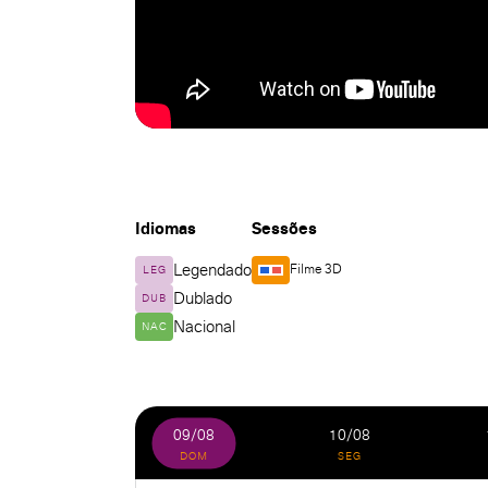
Idiomas
Sessões
Legendado
Filme 3D
LEG
Dublado
DUB
Nacional
NAC
09/08
10/08
DOM
SEG