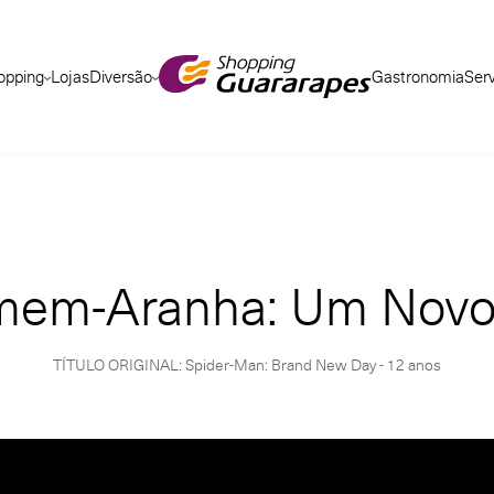
opping
Lojas
Diversão
Gastronomia
Ser
em-Aranha: Um Novo
TÍTULO ORIGINAL: Spider-Man: Brand New Day - 12 anos