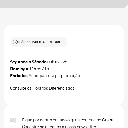
 HOJE 09H ÀS 22H
ABERTO HOJE 09H ÀS 22H
Segunda a Sábado
09h às 22h
Domingo
12h às 21h
Feriados
Acompanhe a programação
Consulte os Horários Diferenciados
Fique por dentro de tudo o que acontece no Guara.
Cadastre-se e receba a nossa newsletter.