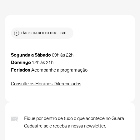
 HOJE 09H ÀS 22H
ABERTO HOJE 09H ÀS 22H
Segunda a Sábado
09h às 22h
Domingo
12h às 21h
Feriados
Acompanhe a programação
Consulte os Horários Diferenciados
Fique por dentro de tudo o que acontece no Guara.
Cadastre-se e receba a nossa newsletter.