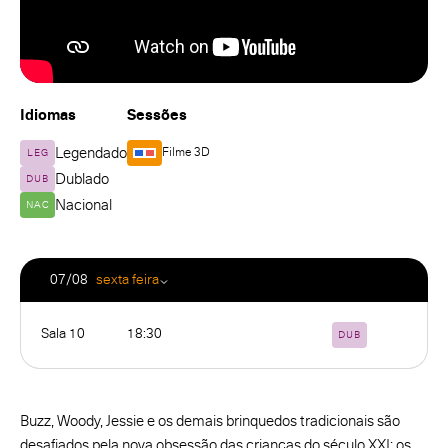
Idiomas
Sessões
Legendado
Filme 3D
LEG
Dublado
DUB
Nacional
NAC
07/08
sexta feira
Sala 10
18:30
DUB
Buzz, Woody, Jessie e os demais brinquedos tradicionais são
desafiados pela nova obsessão das crianças do século XXI: os