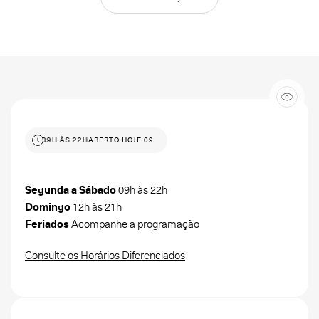
RTO HOJE 09H ÀS 22H
ABERTO HOJE 09H ÀS 22H
Segunda a Sábado
09h às 22h
Domingo
12h às 21h
Feriados
Acompanhe a programação
Consulte os Horários Diferenciados