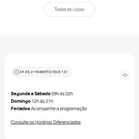
Todas as Lojas
TO HOJE 12H ÀS 21H
ABERTO HOJE 12H ÀS 21H
Segunda a Sábado
09h às 22h
Domingo
12h às 21h
Feriados
Acompanhe a programação
Consulte os Horários Diferenciados