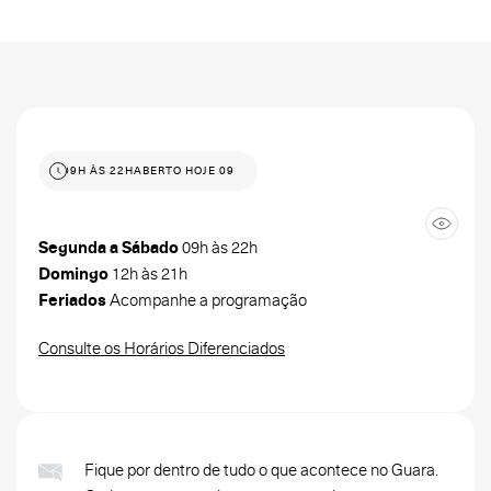
O HOJE 09H ÀS 22H
ABERTO HOJE 09H ÀS 22H
Segunda a Sábado
09h às 22h
Domingo
12h às 21h
Feriados
Acompanhe a programação
Consulte os Horários Diferenciados
Fique por dentro de tudo o que acontece no Guara.