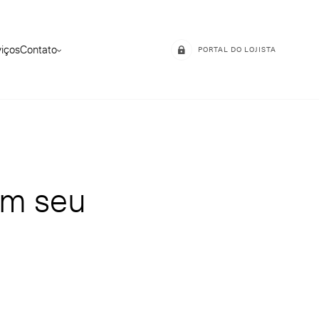
viços
Contato
PORTAL DO LOJISTA
om seu