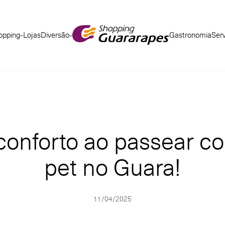
opping
Lojas
Diversão
Gastronomia
Ser
conforto ao passear c
pet no Guara!
11/04/2025