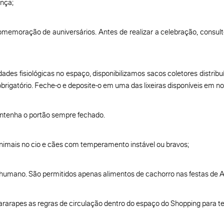
ança;
omemoração de auniversários. Antes de realizar a celebração, consult
des fisiológicas no espaço, disponibilizamos sacos coletores distrib
obrigatório. Feche-o e deposite-o em uma das lixeiras disponíveis em n
ntenha o portão sempre fechado.
animais no cio e cães com temperamento instável ou bravos;
humano. São permitidos apenas alimentos de cachorro nas festas de A
ararapes as regras de circulação dentro do espaço do Shopping para t