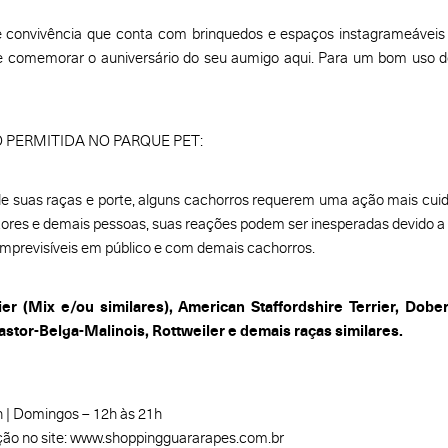
 convivência que conta com brinquedos e espaços instagrameáveis 
e comemorar o auniversário do seu aumigo aqui. Para um bom uso d
 PERMITIDA NO PARQUE PET:
 de suas raças e porte, alguns cachorros requerem uma ação mais cu
tores e demais pessoas, suas reações podem ser inesperadas devido 
imprevisíveis em público e com demais cachorros.
rier (Mix e/ou similares), American Staffordshire Terrier, Dob
astor-Belga-Malinois, Rottweiler e demais raças similares.
 | Domingos – 12h às 21h
ção no site: www.shoppingguararapes.com.br