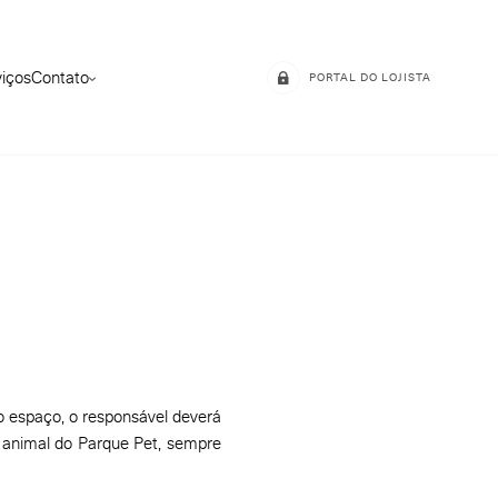
viços
Contato
PORTAL DO LOJISTA
o espaço, o responsável deverá
do animal do Parque Pet, sempre