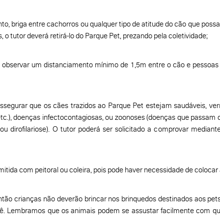
briga entre cachorros ou qualquer tipo de atitude do cão que possa c
, o tutor deverá retirá-lo do Parque Pet, prezando pela coletividade;
observar um distanciamento mínimo de 1,5m entre o cão e pessoas
ssegurar que os cães trazidos ao Parque Pet estejam saudáveis, verm
, etc.), doenças infectocontagiosas, ou zoonoses (doenças que passam
 ou dirofilariose). O tutor poderá ser solicitado a comprovar median
tida com peitoral ou coleira, pois pode haver necessidade de colocar 
ntão crianças não deverão brincar nos brinquedos destinados aos pe
ê. Lembramos que os animais podem se assustar facilmente com qu