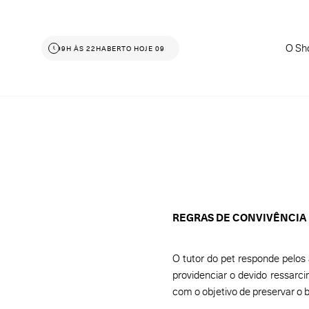
O Sh
ERTO HOJE 09H ÀS 22H
ABERTO HOJE 09H ÀS 22H
REGRAS DE CONVIVÊNCIA
O tutor do pet responde pelos
providenciar o devido ressarci
com o objetivo de preservar o b