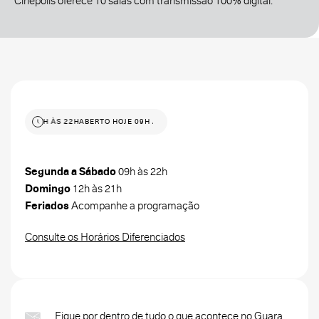
Cinépolis oferece 10 salas com transmissão 100% digital.
HOJE 09H ÀS 22H
ABERTO HOJE 09H ÀS 22H
Segunda a Sábado
09h às 22h
Domingo
12h às 21h
Feriados
Acompanhe a programação
Consulte os Horários Diferenciados
Fique por dentro de tudo o que acontece no Guara.