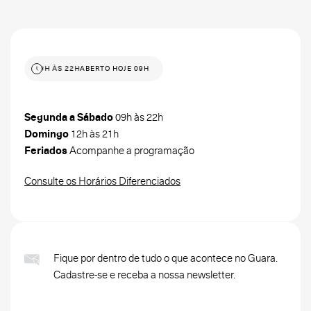
 HOJE 09H ÀS 22H
ABERTO HOJE 09H ÀS 22H
Segunda a Sábado
09h às 22h
Domingo
12h às 21h
Feriados
Acompanhe a programação
Consulte os Horários Diferenciados
Fique por dentro de tudo o que acontece no Guara.
Cadastre-se e receba a nossa newsletter.