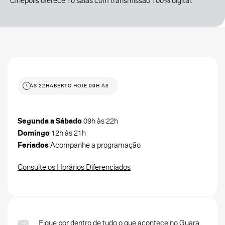
Cinépolis oferece 10 salas com transmissão 100% digital.
OJE 09H ÀS 22H
ABERTO HOJE 09H ÀS 22H
Segunda a Sábado
09h às 22h
Domingo
12h às 21h
Feriados
Acompanhe a programação
Consulte os Horários Diferenciados
Fique por dentro de tudo o que acontece no Guara.