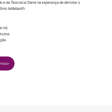
o e da Teocracia Slane na esperança de derrotar o
nio Jaldabaoth.
i Itô
inutos
ção
resso