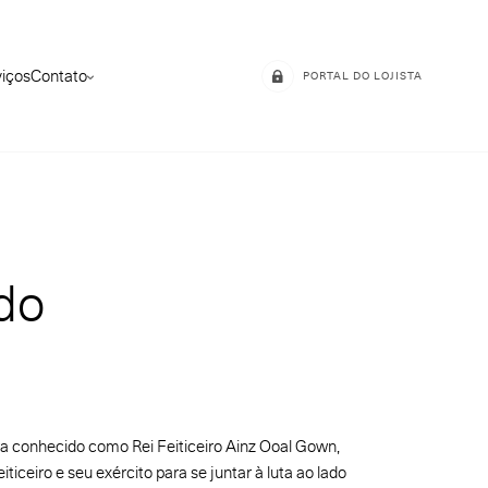
viços
Contato
PORTAL DO LOJISTA
do
 conhecido como Rei Feiticeiro Ainz Ooal Gown,
iticeiro e seu exército para se juntar à luta ao lado