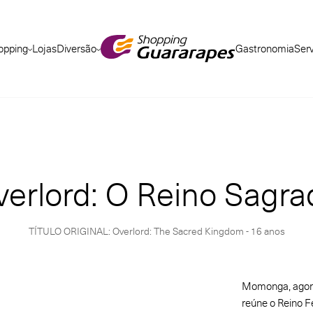
opping
Lojas
Diversão
Gastronomia
Ser
verlord: O Reino Sagra
TÍTULO ORIGINAL: Overlord: The Sacred Kingdom - 16 anos
Momonga, agora
reúne o Reino Fe