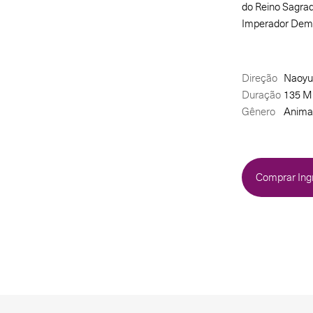
do Reino Sagrad
Imperador Demô
Direção
Naoyuk
Duração
135 M
Gênero
Anima
Comprar Ing