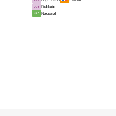
Legendado
LEG
Dublado
DUB
Nacional
NAC