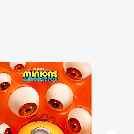
Sala 3
13:50
Sala 3
16:10
DUB