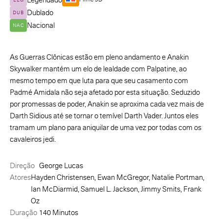
Legendado
LEG
Dublado
DUB
Nacional
NAC
As Guerras Clônicas estão em pleno andamento e Anakin
Skywalker mantém um elo de lealdade com Palpatine, ao
mesmo tempo em que luta para que seu casamento com
Padmé Amidala não seja afetado por esta situação. Seduzido
por promessas de poder, Anakin se aproxima cada vez mais de
Darth Sidious até se tornar o temível Darth Vader. Juntos eles
tramam um plano para aniquilar de uma vez por todas com os
cavaleiros jedi.
Direção
George Lucas
Atores
Hayden Christensen, Ewan McGregor, Natalie Portman,
Ian McDiarmid, Samuel L. Jackson, Jimmy Smits, Frank
Oz
Duração
140 Minutos