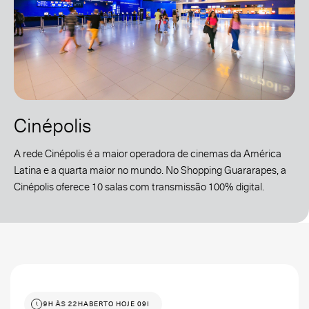
Cinépolis
A rede Cinépolis é a maior operadora de cinemas da América
Latina e a quarta maior no mundo. No Shopping Guararapes, a
Cinépolis oferece 10 salas com transmissão 100% digital.
O HOJE 09H ÀS 22H
ABERTO HOJE 09H ÀS 22H