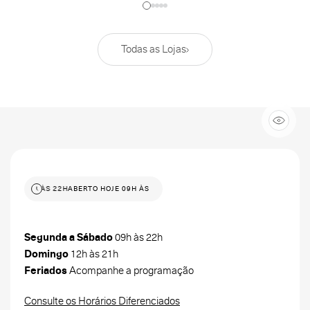
Todas as Lojas
HOJE 09H ÀS 22H
ABERTO HOJE 09H ÀS 22H
Segunda a Sábado
09h às 22h
Domingo
12h às 21h
Feriados
Acompanhe a programação
Consulte os Horários Diferenciados