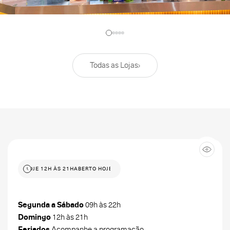
Todas as Lojas
ABERTO HOJE 12H ÀS 21H
ABERTO HOJE 12H ÀS 21H
Segunda a Sábado
09h às 22h
Domingo
12h às 21h
Feriados
Acompanhe a programação