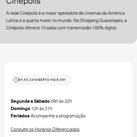
Cinépolis
A rede Cinépolis é a maior operadora de cinemas da América
Latina e a quarta maior no mundo. No Shopping Guararapes, a
Cinépolis oferece 10 salas com transmissão 100% digital.
 HOJE 09H ÀS 22H
ABERTO HOJE 09H ÀS 22H
Segunda a Sábado
09h às 22h
Domingo
12h às 21h
Feriados
Acompanhe a programação
Consulte os Horários Diferenciados