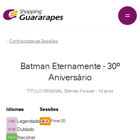
Confira todas as Sessões
Batman Eternamente - 30º
Aniversário
TÍTULO ORIGINAL: Batman Forever - 10 anos
Idiomas
Sessões
Legendado
Filme 3D
LEG
Dublado
DUB
Nacional
NAC