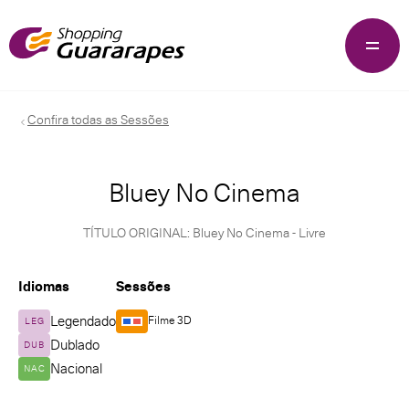
Confira todas as Sessões
Bluey No Cinema
TÍTULO ORIGINAL: Bluey No Cinema - Livre
Idiomas
Sessões
Legendado
Filme 3D
LEG
Dublado
DUB
Nacional
NAC