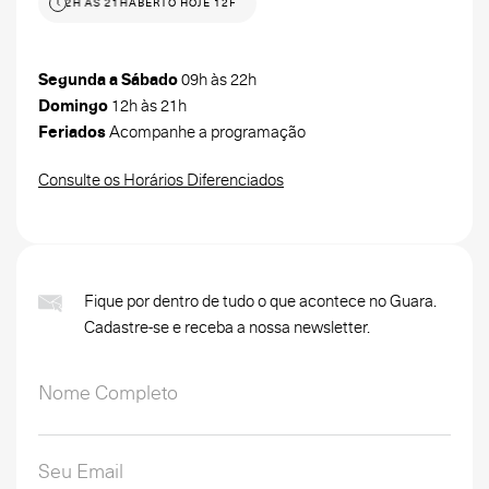
 HOJE 12H ÀS 21H
ABERTO HOJE 12H ÀS 21H
Segunda a Sábado
09h às 22h
Domingo
12h às 21h
Feriados
Acompanhe a programação
Consulte os Horários Diferenciados
Fique por dentro de tudo o que acontece no Guara.
Cadastre-se e receba a nossa newsletter.