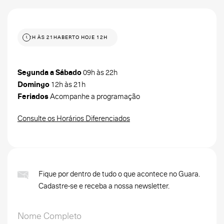
 HOJE 12H ÀS 21H
ABERTO HOJE 12H ÀS 21H
Segunda a Sábado
09h às 22h
Domingo
12h às 21h
Feriados
Acompanhe a programação
Consulte os Horários Diferenciados
Fique por dentro de tudo o que acontece no Guara.
Cadastre-se e receba a nossa newsletter.