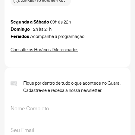
JE 09H ÀS 22H
ABERTO HOJE 09H ÀS 22H
Segunda a Sábado
09h às 22h
Domingo
12h às 21h
Feriados
Acompanhe a programação
Consulte os Horários Diferenciados
Fique por dentro de tudo o que acontece no Guara.
Cadastre-se e receba a nossa newsletter.