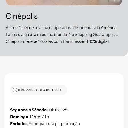
Cinépolis
A rede Cinépolis é a maior operadora de cinemas da América
Latina e a quarta maior no mundo. No Shopping Guararapes, a
Cinépolis oferece 10 salas com transmissão 100% digital.
 HOJE 09H ÀS 22H
ABERTO HOJE 09H ÀS 22H
Segunda a Sábado
09h às 22h
Domingo
12h às 21h
Feriados
Acompanhe a programação