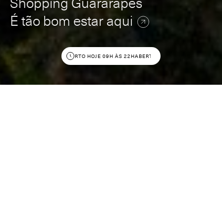
Shopping Guararapes
É tão bom estar aqui
ABERTO HOJE 09H ÀS 22H
ABERTO HOJE 09H ÀS 22H
Buscar por Lojas
Confira o que anda
rolando no Guara