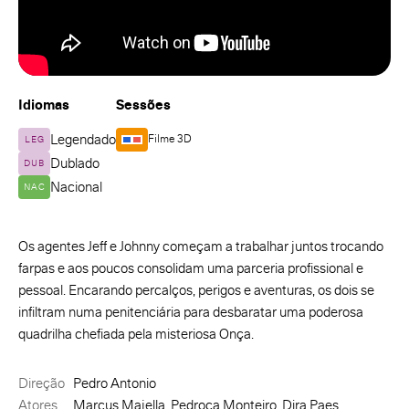
Idiomas
Sessões
Legendado
Filme 3D
LEG
Dublado
DUB
Nacional
NAC
Os agentes Jeff e Johnny começam a trabalhar juntos trocando
farpas e aos poucos consolidam uma parceria profissional e
pessoal. Encarando percalços, perigos e aventuras, os dois se
infiltram numa penitenciária para desbaratar uma poderosa
quadrilha chefiada pela misteriosa Onça.
Direção
Pedro Antonio
Atores
Marcus Majella, Pedroca Monteiro, Dira Paes