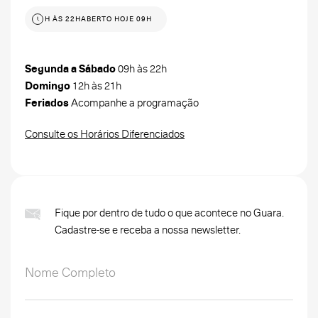
 HOJE 09H ÀS 22H
ABERTO HOJE 09H ÀS 22H
Segunda a Sábado
09h às 22h
Domingo
12h às 21h
Feriados
Acompanhe a programação
Consulte os Horários Diferenciados
Fique por dentro de tudo o que acontece no Guara.
Cadastre-se e receba a nossa newsletter.