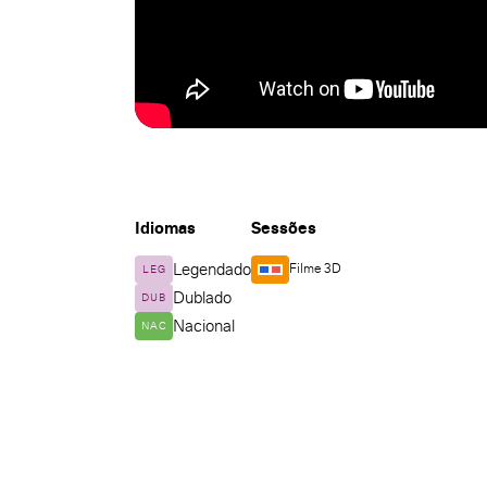
Idiomas
Sessões
Legendado
Filme 3D
LEG
Dublado
DUB
Nacional
NAC