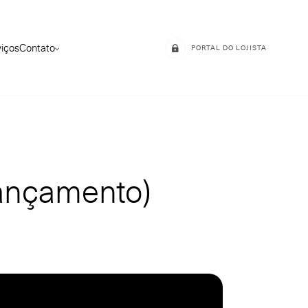
viços
Contato
PORTAL DO LOJISTA
ançamento)