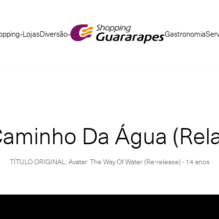
opping
Lojas
Diversão
Gastronomia
Ser
 Caminho Da Água (Rel
TÍTULO ORIGINAL: Avatar: The Way Of Water (Re-release) - 14 anos