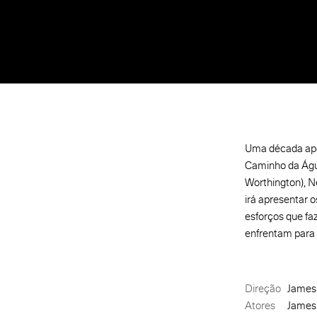
Uma década após
Caminho da Água
Worthington), Ne
irá apresentar 
esforços que fa
enfrentam para s
Direção
James
Atores
James 