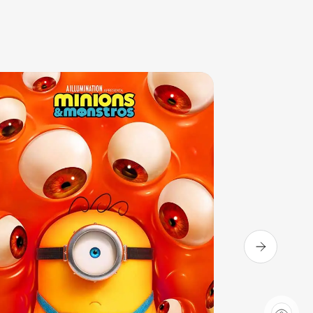
Sala 3
13:50
Sala 3
16:10
DUB