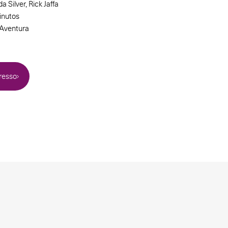
 Silver, Rick Jaffa
inutos
 Aventura
resso