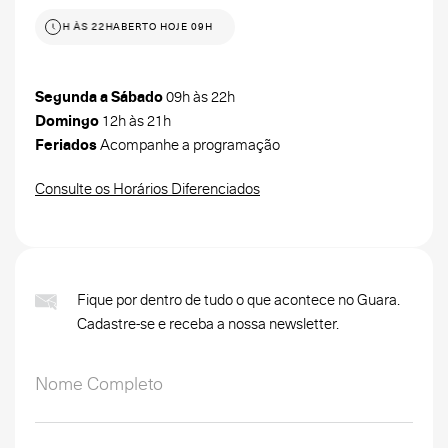
 HOJE 09H ÀS 22H
ABERTO HOJE 09H ÀS 22H
Segunda a Sábado
09h às 22h
Domingo
12h às 21h
Feriados
Acompanhe a programação
Consulte os Horários Diferenciados
Fique por dentro de tudo o que acontece no Guara.
Cadastre-se e receba a nossa newsletter.