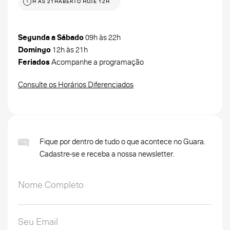
 HOJE 12H ÀS 21H
ABERTO HOJE 12H ÀS 21H
Segunda a Sábado
09h às 22h
Domingo
12h às 21h
Feriados
Acompanhe a programação
Consulte os Horários Diferenciados
Fique por dentro de tudo o que acontece no Guara.
Cadastre-se e receba a nossa newsletter.