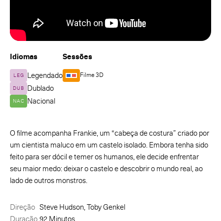
Idiomas
Sessões
Legendado
Filme 3D
LEG
Dublado
DUB
Nacional
NAC
O filme acompanha Frankie, um “cabeça de costura” criado por
um cientista maluco em um castelo isolado. Embora tenha sido
feito para ser dócil e temer os humanos, ele decide enfrentar
seu maior medo: deixar o castelo e descobrir o mundo real, ao
lado de outros monstros.
Direção
Steve Hudson, Toby Genkel
Duração
92 Minutos