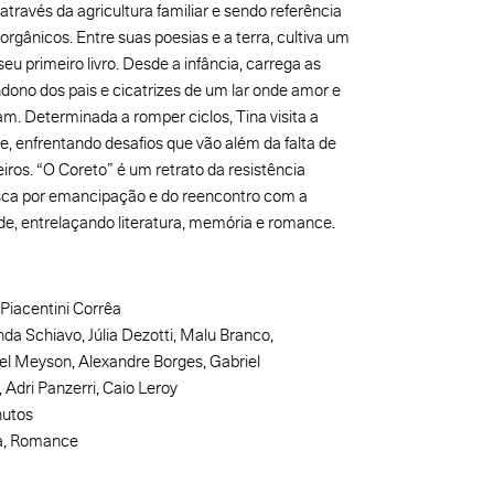
través da agricultura familiar e sendo referência
rgânicos. Entre suas poesias e a terra, cultiva um
seu primeiro livro. Desde a infância, carrega as
ono dos pais e cicatrizes de um lar onde amor e
am. Determinada a romper ciclos, Tina visita a
e, enfrentando desafios que vão além da falta de
iros. “O Coreto” é um retrato da resistência
usca por emancipação e do reencontro com a
ade, entrelaçando literatura, memória e romance.
Piacentini Corrêa
da Schiavo, Júlia Dezotti, Malu Branco,
l Meyson, Alexandre Borges, Gabriel
 Adri Panzerri, Caio Leroy
nutos
, Romance