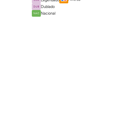
Legendado
LEG
Dublado
DUB
Nacional
NAC