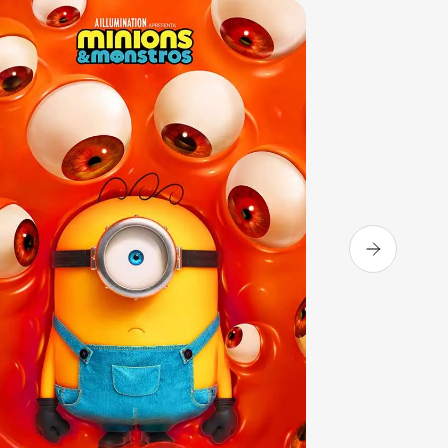
Sala 3
13:50
Sala 3
16:10
DUB