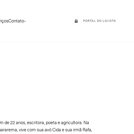
viços
Contato
PORTAL DO LOJISTA
 de 22 anos, escritora, poeta e agricultora. Na
uararema, vive com sua avó Cida e sua irmã Rafa,