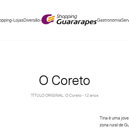
opping
Lojas
Diversão
Gastronomia
Ser
O Coreto
TÍTULO ORIGINAL: O Coreto - 12 anos
Tina é uma jovem
zona rural de G