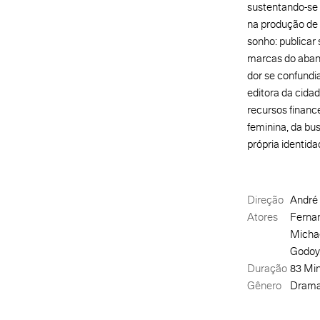
sustentando-se a
na produção de o
sonho: publicar 
marcas do aband
dor se confundi
editora da cidad
recursos finance
feminina, da b
própria identid
Direção
André 
Atores
Fernan
Michae
Godoy,
Duração
83 Mi
Gênero
Drama