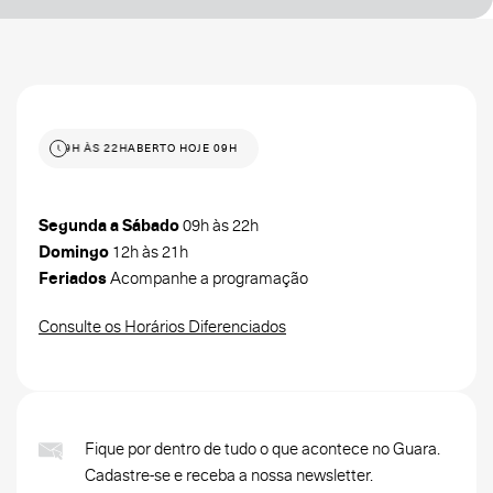
 HOJE 09H ÀS 22H
ABERTO HOJE 09H ÀS 22H
Segunda a Sábado
09h às 22h
Domingo
12h às 21h
Feriados
Acompanhe a programação
Consulte os Horários Diferenciados
Fique por dentro de tudo o que acontece no Guara.
Cadastre-se e receba a nossa newsletter.